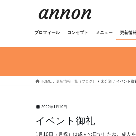
コ
ナ
ン
ビ
テ
ゲ
ン
ー
ツ
シ
プロフィール
コンセプト
メニュー
更新情
へ
ョ
ス
ン
キ
に
ッ
移
プ
動
HOME
更新情報一覧（ブログ）
未分類
イベント御
2022年1月10日
イベント御礼
1月10日（月祝）は成人の日でしたね。成人